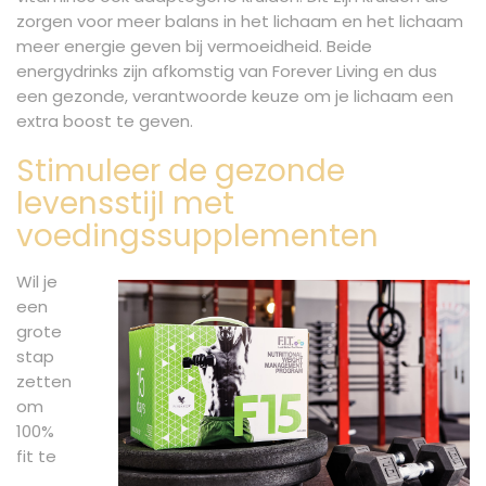
zorgen voor meer balans in het lichaam en het lichaam
meer energie geven bij vermoeidheid. Beide
energydrinks zijn afkomstig van Forever Living en dus
een gezonde, verantwoorde keuze om je lichaam een
extra boost te geven.
Stimuleer de gezonde
levensstijl met
voedingssupplementen
Wil je
een
grote
stap
zetten
om
100%
fit te