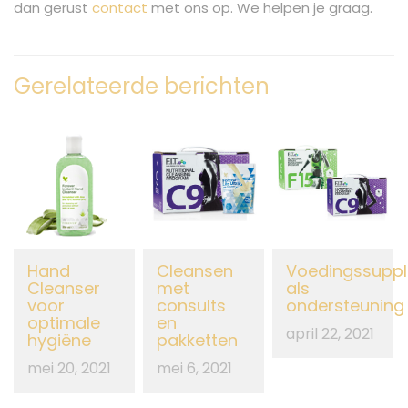
dan gerust
contact
met ons op. We helpen je graag.
Gerelateerde berichten
Hand
Cleansen
Voedingssupp
Cleanser
met
als
voor
consults
ondersteuning
optimale
en
april 22, 2021
hygiëne
pakketten
mei 20, 2021
mei 6, 2021