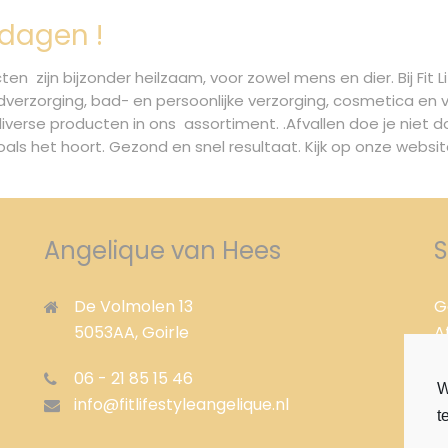
9 dagen !
en zijn bijzonder heilzaam, voor zowel mens en dier. Bij Fit 
dverzorging, bad- en persoonlijke verzorging, cosmetica e
verse producten in ons assortiment. .Afvallen doe je niet do
zoals het hoort. Gezond en snel resultaat. Kijk op onze web
Angelique van Hees
S
De Volmolen 13
G
5053AA,
Goirle
A
A
06 - 21 85 15 46
P
W
info@fitlifestyleangelique.nl
A
t
A