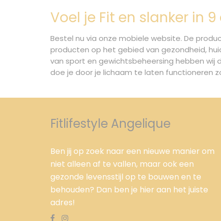
Voel je Fit en slanker in 
Bestel nu via onze mobiele website. De product
producten op het gebied van gezondheid, hui
van sport en gewichtsbeheersing hebben wij di
doe je door je lichaam te laten functioneren 
Fitlifestyle Angelique
Ben jij op zoek naar een nieuwe manier om
niet alleen af te vallen, maar ook een
gezonde levensstijl op te bouwen en te
behouden? Dan ben je hier aan het juiste
adres!