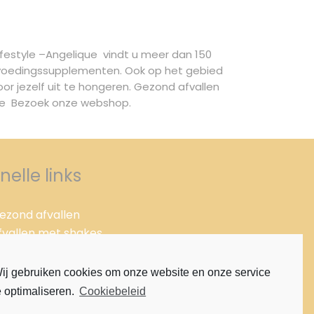
Lifestyle –Angelique vindt u meer dan 150
n voedingssupplementen. Ook op het gebied
or jezelf uit te hongeren. Gezond afvallen
site Bezoek onze webshop.
nelle links
ezond afvallen
fvallen met shakes
fvallen met pillen
roteïne dieet
ij gebruiken cookies om onze website en onze service
loë vera
e optimaliseren.
Cookiebeleid
loë vera Cleansingprogramma