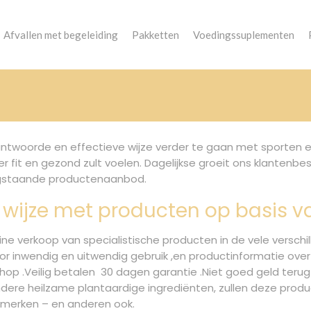
Afvallen met begeleiding
Pakketten
Voedingssuplementen
ntwoorde en effectieve wijze verder te gaan met sporten en 
eer fit en gezond zult voelen. Dagelijkse groeit ons klanten
oogstaande productenaanbod.
 wijze met producten op basis v
nline verkoop van specialistische producten in de vele versc
Voor inwendig en uitwendig gebruik ,en productinformatie over
shop .Veilig betalen 30 dagen garantie .Niet goed geld terug 
andere heilzame plantaardige ingrediënten, zullen deze produ
n merken – en anderen ook.