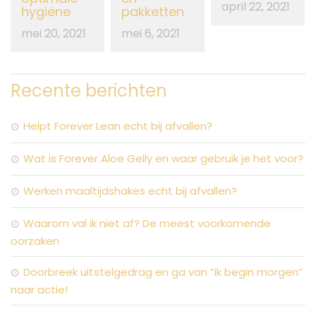
april 22, 2021
hygiëne
pakketten
mei 20, 2021
mei 6, 2021
Recente berichten
Helpt Forever Lean echt bij afvallen?
Wat is Forever Aloe Gelly en waar gebruik je het voor?
Werken maaltijdshakes echt bij afvallen?
Waarom val ik niet af? De meest voorkomende
oorzaken
Doorbreek uitstelgedrag en ga van “ik begin morgen”
naar actie!