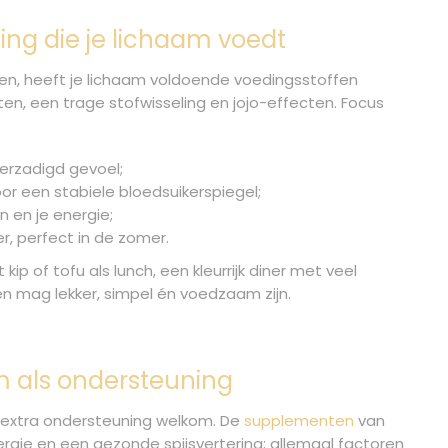
ing die je lichaam voedt
orgen, heeft je lichaam voldoende voedingsstoffen
rten, een trage stofwisseling en jojo-effecten. Focus
verzadigd gevoel;
oor een stabiele bloedsuikerspiegel;
 en je energie;
er, perfect in de zomer.
kip of tofu als lunch, een kleurrijk diner met veel
ten mag lekker, simpel én voedzaam zijn.
m als ondersteuning
t extra ondersteuning welkom. De
supplementen
van
energie en een gezonde spijsvertering; allemaal factoren