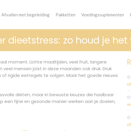
Afvallen met begeleiding
Pakketten
Voedingssuplementen
r dieetstress: zo houd je het
R
eaal moment. Lichte maaltijden, veel fruit, langere
n veel mensen júíst in deze maanden ook druk. Druk
aken of rigide eetregels te volgen. Maar het goede nieuws
a
tressvolle diëten, maar in bewuste keuzes die haalbaar
e op een fijne en gezonde manier werken aan je doelen,
w
a