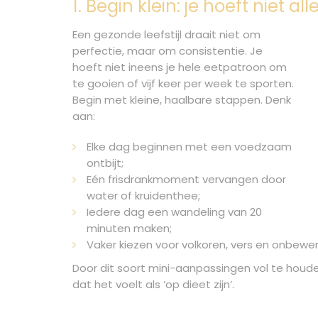
1. Begin klein: je hoeft niet al
Een gezonde leefstijl draait niet om
perfectie, maar om consistentie. Je
hoeft niet ineens je hele eetpatroon om
te gooien of vijf keer per week te sporten.
Begin met kleine, haalbare stappen. Denk
aan:
Elke dag beginnen met een voedzaam
ontbijt;
Eén frisdrankmoment vervangen door
water of kruidenthee;
Iedere dag een wandeling van 20
minuten maken;
Vaker kiezen voor volkoren, vers en onbewer
Door dit soort mini-aanpassingen vol te houde
dat het voelt als ‘op dieet zijn’.