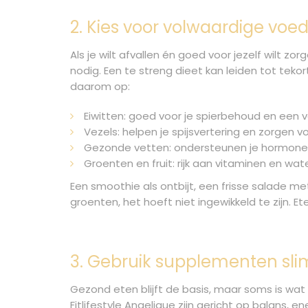
2. Kies voor volwaardige voed
Als je wilt afvallen én goed voor jezelf wilt z
nodig. Een te streng dieet kan leiden tot teko
daarom op:
Eiwitten: goed voor je spierbehoud en een 
Vezels: helpen je spijsvertering en zorgen v
Gezonde vetten: ondersteunen je hormonen
Groenten en fruit: rijk aan vitaminen en wat
Een smoothie als ontbijt, een frisse salade met 
groenten, het hoeft niet ingewikkeld te zijn. E
3. Gebruik supplementen sli
Gezond eten blijft de basis, maar soms is wa
Fitlifestyle Angelique zijn gericht op balans, 