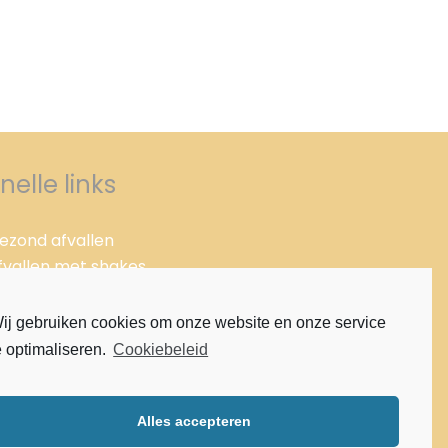
nelle links
ezond afvallen
fvallen met shakes
fvallen met pillen
roteïne dieet
ij gebruiken cookies om onze website en onze service
loë vera
e optimaliseren.
Cookiebeleid
loë vera Cleansingprogramma
erantwoord gezond afvallen
ezond afslanken
Alles accepteren