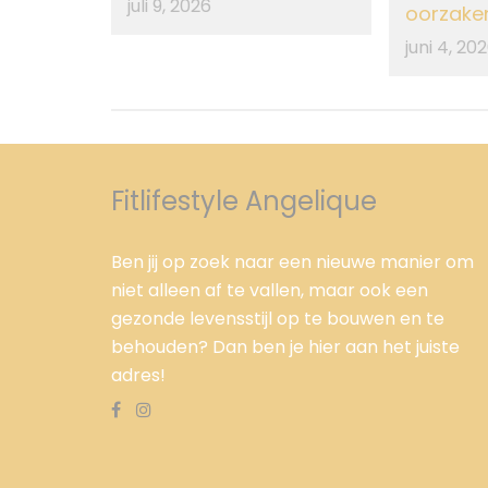
juli 9, 2026
oorzake
juni 4, 20
Fitlifestyle Angelique
Ben jij op zoek naar een nieuwe manier om
niet alleen af te vallen, maar ook een
gezonde levensstijl op te bouwen en te
behouden? Dan ben je hier aan het juiste
adres!