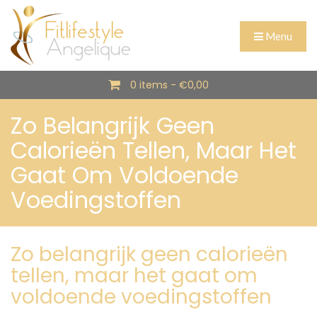
Menu
0 items -
€
0,00
Zo Belangrijk Geen
Calorieën Tellen, Maar Het
Gaat Om Voldoende
Voedingstoffen
Zo belangrijk geen calorieën
tellen, maar het gaat om
voldoende voedingstoffen