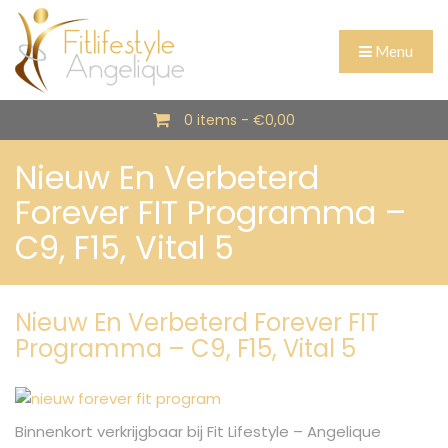
Menu
0 items -
€
0,00
Nieuw En Verbeterd
Forever FIT Programma –
C9, F15, Vital 5
Nieuw En Verbeterd Forever FIT
Programma – C9, F15, Vital 5
Binnenkort verkrijgbaar bij Fit Lifestyle – Angelique