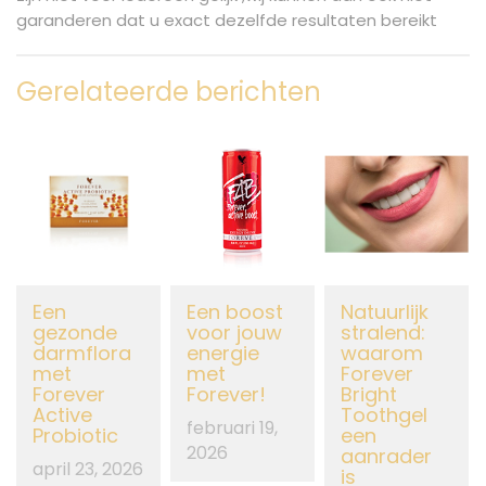
garanderen dat u exact dezelfde resultaten bereikt
Gerelateerde berichten
Een
Een boost
Natuurlijk
gezonde
voor jouw
stralend:
darmflora
energie
waarom
met
met
Forever
Forever
Forever!
Bright
Active
Toothgel
februari 19,
Probiotic
een
2026
aanrader
april 23, 2026
is