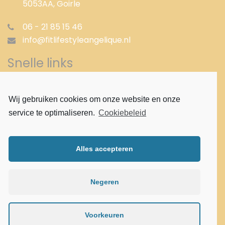
5053AA,
Goirle
06 - 21 85 15 46
info@fitlifestyleangelique.nl
Snelle links
Gezond afvallen
Wij gebruiken cookies om onze website en onze
Afvallen met shakes
service te optimaliseren.
Cookiebeleid
Afvallen met pillen
Proteïne dieet
Aloë vera
Alles accepteren
Aloë vera Cleansingprogramma
Verantwoord gezond afvallen
Gezond afslanken
Negeren
Privacy Statement
Voorkeuren