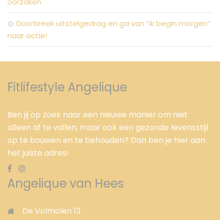
oorzaken
Doorbreek uitstelgedrag en ga van “ik begin morgen”
naar actie!
Fitlifestyle Angelique
Ben jij op zoek naar een nieuwe manier om niet
alleen af te vallen, maar ook een gezonde levensstijl
op te bouwen en te behouden? Dan ben je hier aan
het juiste adres!
Angelique van Hees
De Volmolen 13