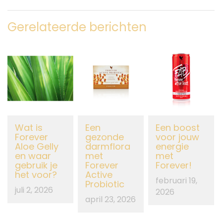
Gerelateerde berichten
Wat is
Een
Een boost
Forever
gezonde
voor jouw
Aloe Gelly
darmflora
energie
en waar
met
met
gebruik je
Forever
Forever!
het voor?
Active
februari 19,
Probiotic
juli 2, 2026
2026
april 23, 2026