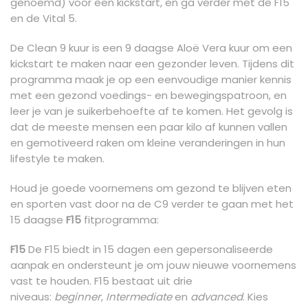
genoemd) voor een kickstart, en ga verder met de F15
en de Vital 5.
De Clean 9 kuur is een 9 daagse Aloë Vera kuur om een
kickstart te maken naar een gezonder leven. Tijdens dit
programma maak je op een eenvoudige manier kennis
met een gezond voedings- en bewegingspatroon, en
leer je van je suikerbehoefte af te komen. Het gevolg is
dat de meeste mensen een paar kilo af kunnen vallen
en gemotiveerd raken om kleine veranderingen in hun
lifestyle te maken.
Houd je goede voornemens om gezond te blijven eten
en sporten vast door na de C9 verder te gaan met het
15 daagse
F15
fitprogramma:
F15
De F15 biedt in 15 dagen een gepersonaliseerde
aanpak en ondersteunt je om jouw nieuwe voornemens
vast te houden. F15 bestaat uit drie
niveaus:
beginner
,
Intermediate
en
advanced
. Kies