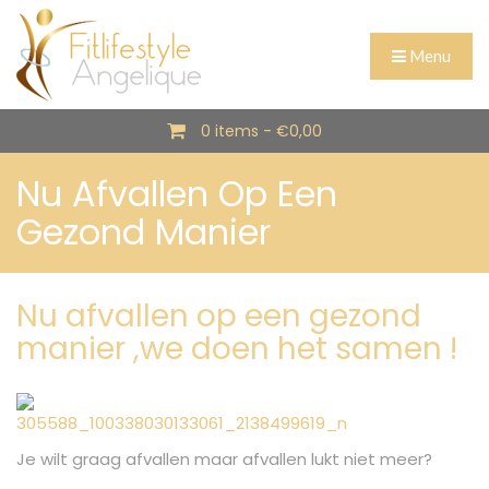
Menu
0 items -
€
0,00
Nu Afvallen Op Een
Gezond Manier
Nu afvallen op een gezond
manier ,we doen het samen !
Je wilt graag afvallen maar afvallen lukt niet meer?