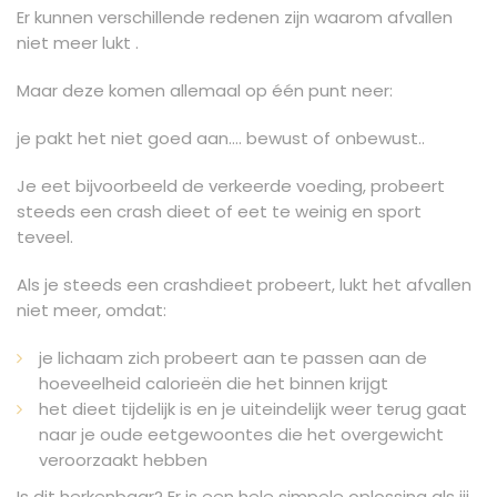
Er kunnen verschillende redenen zijn waarom afvallen
niet meer lukt .
Maar deze komen allemaal op één punt neer:
je pakt het niet goed aan…. bewust of onbewust..
Je eet bijvoorbeeld de verkeerde voeding, probeert
steeds een crash dieet of eet te weinig en sport
teveel.
Als je steeds een crashdieet probeert, lukt het afvallen
niet meer, omdat:
je lichaam zich probeert aan te passen aan de
hoeveelheid calorieën die het binnen krijgt
het dieet tijdelijk is en je uiteindelijk weer terug gaat
naar je oude eetgewoontes die het overgewicht
veroorzaakt hebben
Is dit herkenbaar? Er is een hele simpele oplossing als jij