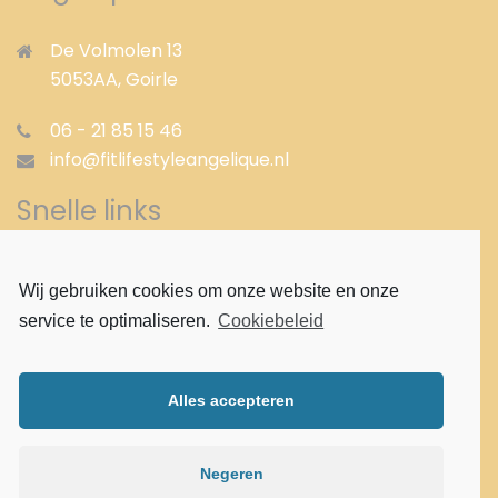
De Volmolen 13
5053AA,
Goirle
06 - 21 85 15 46
info@fitlifestyleangelique.nl
Snelle links
Gezond afvallen
Wij gebruiken cookies om onze website en onze
Afvallen met shakes
service te optimaliseren.
Cookiebeleid
Afvallen met pillen
Proteïne dieet
Aloë vera
Alles accepteren
Aloë vera Cleansingprogramma
Verantwoord gezond afvallen
Gezond afslanken
Negeren