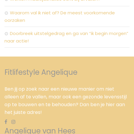
Waarom val ik niet af? De meest voorkomende
oorzaken
Doorbreek uitstelgedrag en ga van “ik begin morgen”
naar actie!
Fitlifestyle Angelique
Ben jij op zoek naar een nieuwe manier om niet
alleen af te vallen, maar ook een gezonde levensstijl
op te bouwen en te behouden? Dan ben je hier aan
het juiste adres!
Angelique van Hees