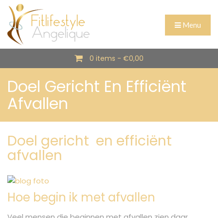
Menu
0 items -
€
0,00
Doel Gericht En Efficiënt
Afvallen
Doel gericht en efficiënt
afvallen
Hoe begin ik met afvallen
Veel mensen die beginnen met afvallen zien daar