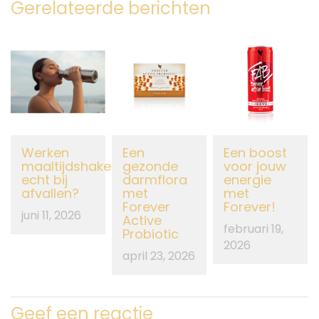
Gerelateerde berichten
Werken
Een
Een boost
maaltijdshakes
gezonde
voor jouw
echt bij
darmflora
energie
afvallen?
met
met
Forever
Forever!
juni 11, 2026
Active
februari 19,
Probiotic
2026
april 23, 2026
Geef een reactie