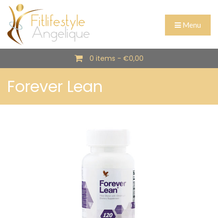
Menu
0 items -
€
0,00
Forever Lean