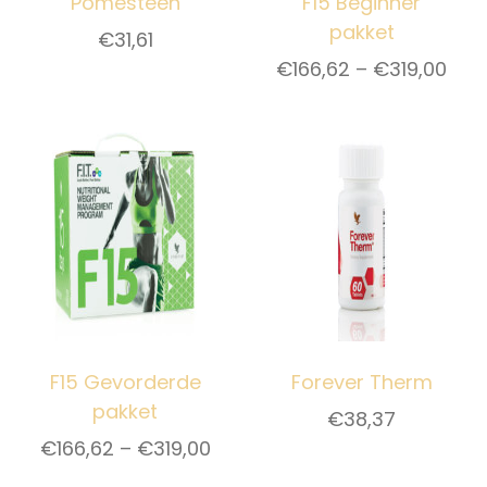
Pomesteen
F15 Beginner
pakket
€
31,61
€
166,62
–
€
319,00
F15 Gevorderde
Forever Therm
pakket
€
38,37
€
166,62
–
€
319,00