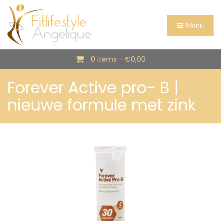
Menu
0 items -
€
0,00
Forever Active pro- B |
nieuwe formule met zink