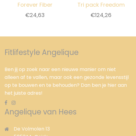
Forever Fiber
Tri pack Freedom
€
24,63
€
124,26
Fitlifestyle Angelique
Ben jij op zoek naar een nieuwe manier om niet
alleen af te vallen, maar ook een gezonde levensstijl
op te bouwen en te behouden? Dan ben je hier aan
het juiste adres!
Angelique van Hees
De Volmolen 13