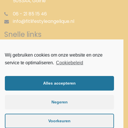
5053AA,
Goirle
06 - 21 85 15 46
info@fitlifestyleangelique.nl
Snelle links
Gezond afvallen
Wij gebruiken cookies om onze website en onze
Afvallen met shakes
service te optimaliseren.
Cookiebeleid
Afvallen met pillen
Proteïne dieet
Aloë vera
Alles accepteren
Aloë vera Cleansingprogramma
Verantwoord gezond afvallen
Gezond afslanken
Negeren
Privacy Statement
Voorkeuren