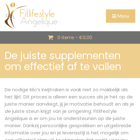
Menu
0 items -
€
0,00
De juiste supplementen
om effectief af te vallen
De nodige kilo’s kwijtraken is vaak niet zo makkelijk als
het lijkt. Dit proces is alleen een succes als je het op de
juiste manier aanvliegt, jij je motivatie behoudt en als je
de juiste steun krijgt van je omgeving. Fitlifestyle
Angelique is er om jou te ondersteunen op de juiste
manier. Dankzij persoonlijke gesprekken en uitgebreide
informatie over jou en je levensstijl is het mogelijk om
een effectief plan uit te stippelen dat werkt voor jou.