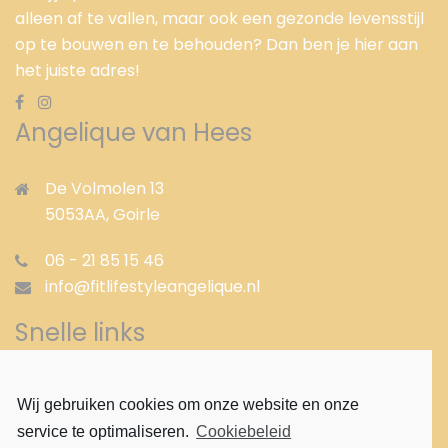
alleen af te vallen, maar ook een gezonde levensstijl
op te bouwen en te behouden? Dan ben je hier aan
het juiste adres!
Angelique van Hees
De Volmolen 13
5053AA,
Goirle
06 - 21 85 15 46
info@fitlifestyleangelique.nl
Snelle links
Gezond afvallen
Wij gebruiken cookies om onze website en onze
Afvallen met shakes
service te optimaliseren.
Cookiebeleid
Afvallen met pillen